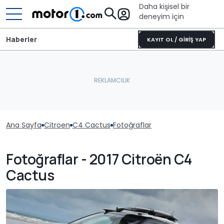
Daha kişisel bir
deneyim için
Haberler
KAYIT OL / GİRİŞ YAP
Ana Sayfa
Citroen
C4 Cactus
Fotoğraflar
Fotoğraflar - 2017 Citroën C4
Cactus