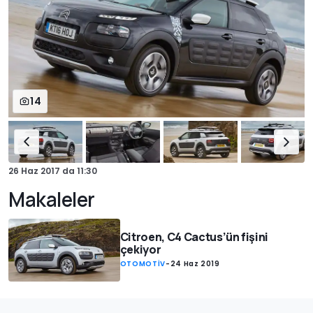
14
26 Haz 2017
da
11:30
Makaleler
Citroen, C4 Cactus’ün fişini
çekiyor
OTOMOTİV
-
24 Haz 2019