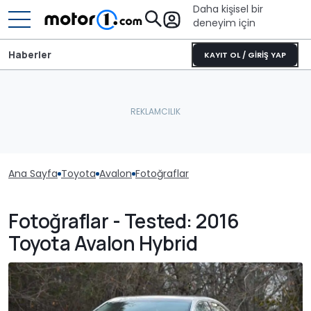
Daha kişisel bir
deneyim için
Haberler
KAYIT OL / GİRİŞ YAP
Ana Sayfa
Toyota
Avalon
Fotoğraflar
Fotoğraflar - Tested: 2016
Toyota Avalon Hybrid