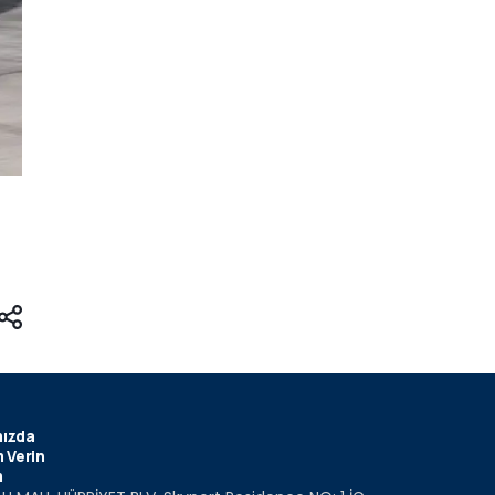
ızda
 Verin
m