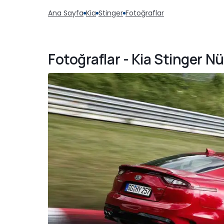
Ana Sayfa
Kia
Stinger
Fotoğraflar
Fotoğraflar - Kia Stinger N