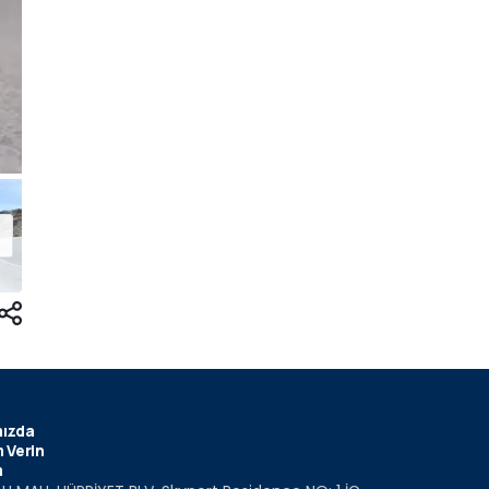
ızda
 Verin
m