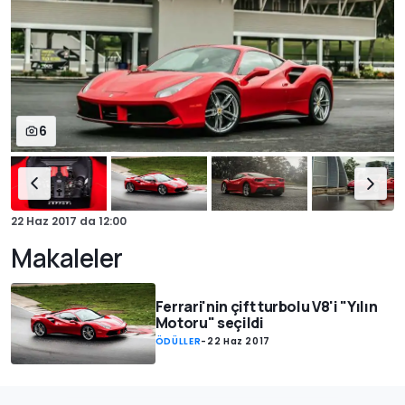
6
22 Haz 2017
da
12:00
Makaleler
Ferrari'nin çift turbolu V8'i "Yılın
Motoru" seçildi
ÖDÜLLER
-
22 Haz 2017