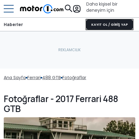
Daha kişisel bir
deneyim için
Haberler
KAYIT OL / GİRİŞ YAP
Ana Sayfa
Ferrari
488 GTB
Fotoğraflar
Fotoğraflar - 2017 Ferrari 488
GTB