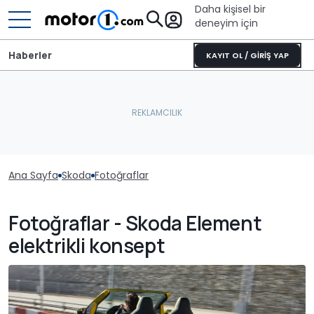
Daha kişisel bir
deneyim için
Haberler
KAYIT OL / GİRİŞ YAP
Ana Sayfa
Skoda
Fotoğraflar
Fotoğraflar - Skoda Element
elektrikli konsept