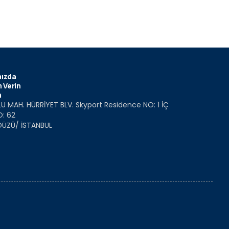
ızda
 Verin
m
U MAH. HÜRRİYET BLV. Skyport Residence NO: 1 İÇ
O: 62
DÜZÜ/ İSTANBUL