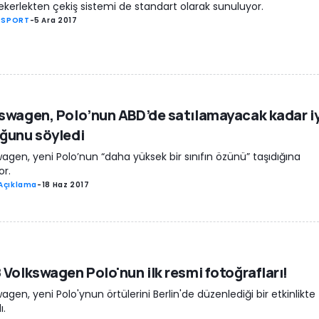
ekerlekten çekiş sistemi de standart olarak sunuluyor.
SPORT
-
5 Ara 2017
swagen, Polo’nun ABD’de satılamayacak kadar iy
ğunu söyledi
agen, yeni Polo’nun “daha yüksek bir sınıfın özünü” taşıdığına
or.
Açıklama
-
18 Haz 2017
 Volkswagen Polo'nun ilk resmi fotoğrafları!
agen, yeni Polo'ynun örtülerini Berlin'de düzenlediği bir etkinlikte
ı.