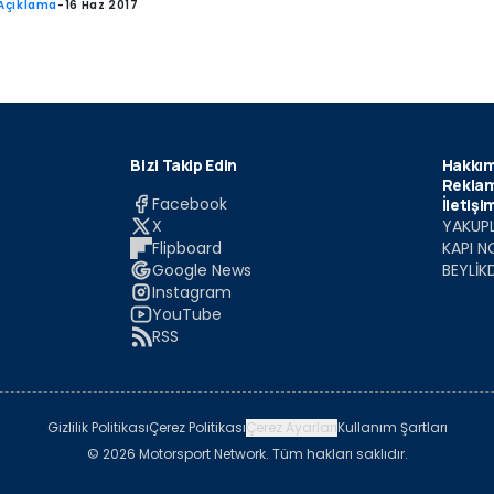
Açıklama
-
16 Haz 2017
Bizi Takip Edin
Hakkım
Reklam
Facebook
İletişi
X
YAKUPL
Flipboard
KAPI N
Google News
BEYLİK
Instagram
YouTube
RSS
Gizlilik Politikası
Çerez Politikası
Çerez Ayarları
Kullanım Şartları
© 2026 Motorsport Network. Tüm hakları saklıdır.