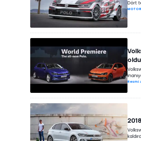
Dört t
MOTOR
Volk
oldu
Volksw
inanıy
Resmi 
2018
Volksw
kaldırd