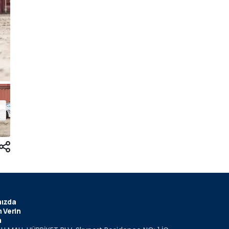
ızda
 Verin
m