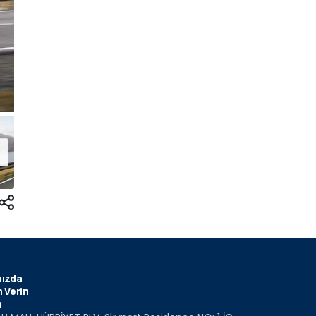
ızda
 Verin
m