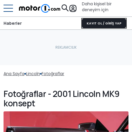
Daha kişisel bir
deneyim için
Haberler
KAYIT OL / GİRİŞ YAP
Ana Sayfa
Lincoln
Fotoğraflar
Fotoğraflar - 2001 Lincoln MK9
konsept