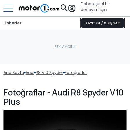
Daha kişisel bir
deneyim için
Haberler
KAYIT OL / GİRİŞ YAP
Ana Sayfa
Audi
R8 V10 Spyder
Fotoğraflar
Fotoğraflar - Audi R8 Spyder V10
Plus