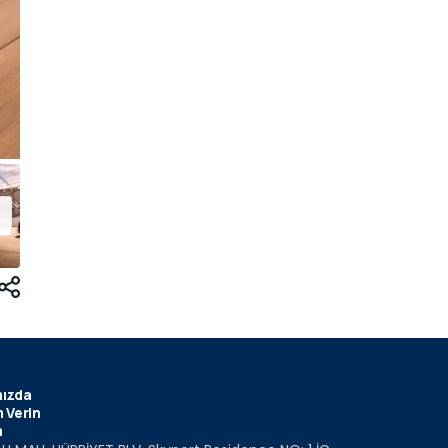
ızda
 Verin
m