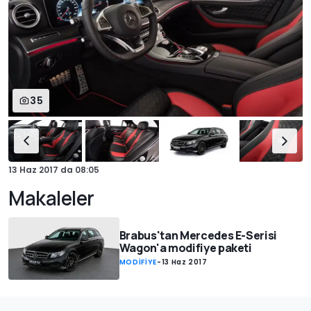
35
13 Haz 2017
da
08:05
Makaleler
Brabus'tan Mercedes E-Serisi
Wagon'a modifiye paketi
MODİFİYE
-
13 Haz 2017