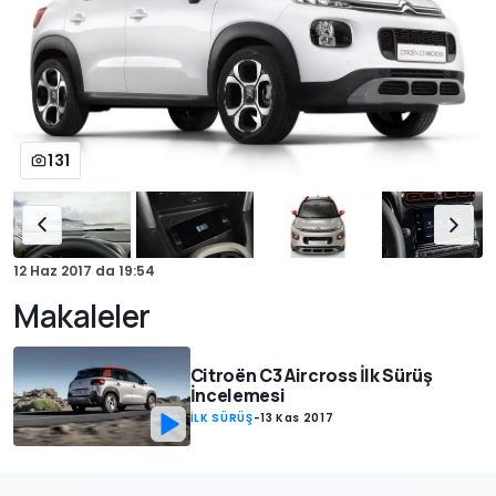
131
12 Haz 2017
da
19:54
Makaleler
Citroën C3 Aircross İlk Sürüş
İncelemesi
İLK SÜRÜŞ
-
13 Kas 2017