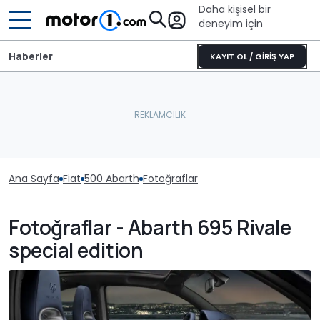
Daha kişisel bir
deneyim için
Haberler
KAYIT OL / GİRİŞ YAP
Ana Sayfa
Fiat
500 Abarth
Fotoğraflar
Fotoğraflar - Abarth 695 Rivale
special edition