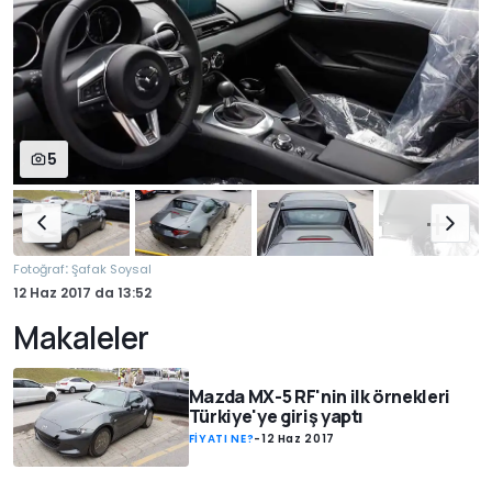
5
:
Fotoğraf
Şafak Soysal
12 Haz 2017
da
13:52
Makaleler
Mazda MX-5 RF'nin ilk örnekleri
Türkiye'ye giriş yaptı
FİYATI NE?
-
12 Haz 2017