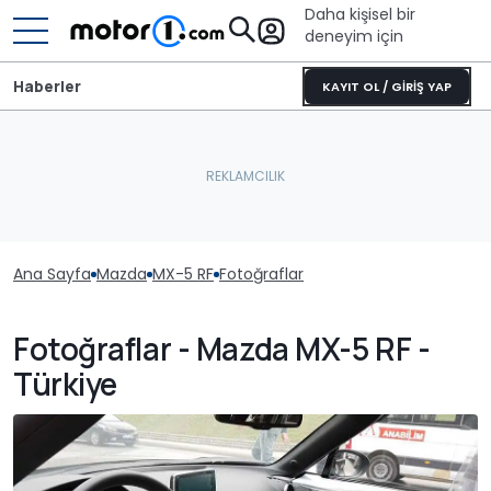
Daha kişisel bir
deneyim için
Haberler
KAYIT OL / GİRİŞ YAP
Ana Sayfa
Mazda
MX-5 RF
Fotoğraflar
Fotoğraflar - Mazda MX-5 RF -
Türkiye