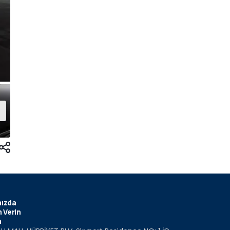
ızda
 Verin
m