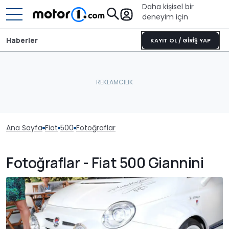
Daha kişisel bir
deneyim için
Haberler
KAYIT OL / GİRİŞ YAP
Ana Sayfa
Fiat
500
Fotoğraflar
Fotoğraflar - Fiat 500 Giannini