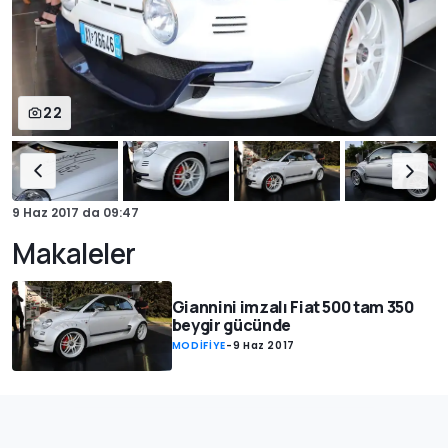
22
9 Haz 2017
da
09:47
Makaleler
Giannini imzalı Fiat 500 tam 350
beygir gücünde
MODİFİYE
-
9 Haz 2017