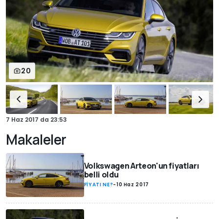
20
7 Haz 2017
da
23:53
Makaleler
Volkswagen Arteon'un fiyatları
belli oldu
FİYATI NE?
-
10 Haz 2017