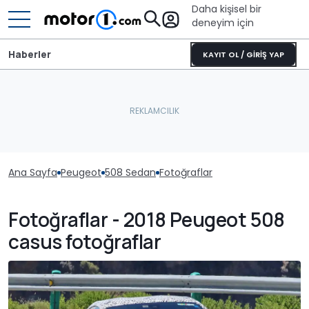
Daha kişisel bir
deneyim için
Haberler
KAYIT OL / GİRİŞ YAP
Ana Sayfa
Peugeot
508 Sedan
Fotoğraflar
Fotoğraflar - 2018 Peugeot 508
casus fotoğraflar