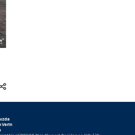
ızda
 Verin
m