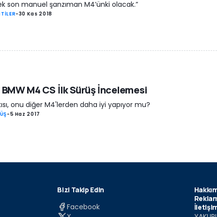
ek son manuel şanzıman M4’ünki olacak.”
TİLER
-
30 Kas 2018
 BMW M4 CS İlk Sürüş İncelemesi
ısı, onu diğer M4'lerden daha iyi yapıyor mu?
RÜŞ
-
5 Haz 2017
Bizi Takip Edin
Hakkım
Reklam
Facebook
İletişi
X
YAKUPL