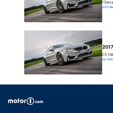
“Ölec
SÖYLEN
2017
CS tak
İLK SÜ