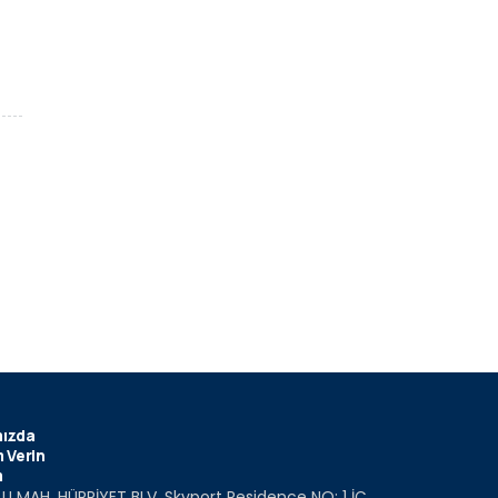
ızda
 Verin
m
U MAH. HÜRRİYET BLV. Skyport Residence NO: 1 İÇ