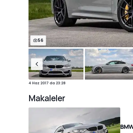
56
4 Haz 2017
da
23:28
Makaleler
BMW’