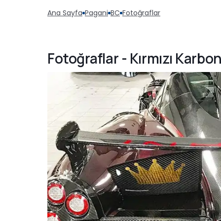
Ana Sayfa
Pagani
BC
Fotoğraflar
Fotoğraflar - Kırmızı Karbo