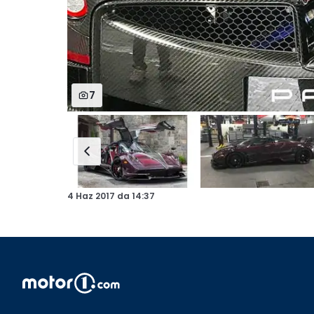
7
4 Haz 2017
da
14:37