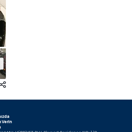
ızda
 Verin
m