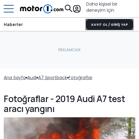
Daha kişisel bir
deneyim için
Haberler
KAYIT OL / GİRİŞ YAP
Ana Sayfa
Audi
A7 Sportback
Fotoğraflar
Fotoğraflar - 2019 Audi A7 test
aracı yangını