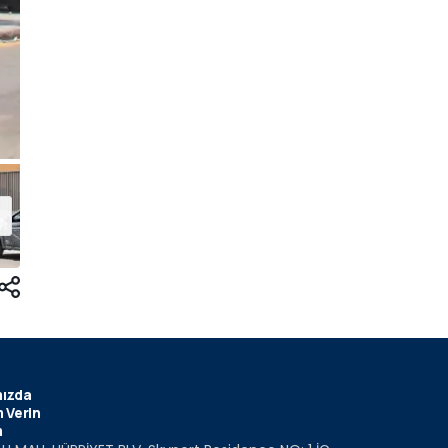
ızda
 Verin
m