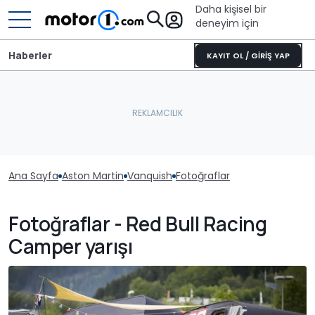
Daha kişisel bir
deneyim için
Haberler
KAYIT OL / GİRİŞ YAP
Ana Sayfa
Aston Martin
Vanquish
Fotoğraflar
Fotoğraflar - Red Bull Racing
Camper yarışı