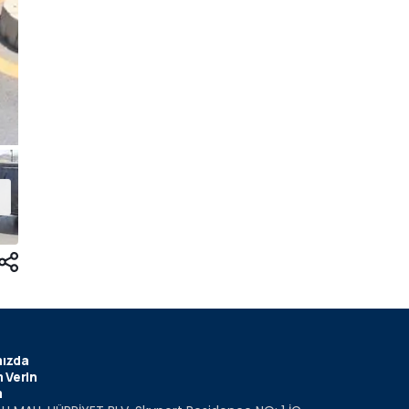
ızda
 Verin
m