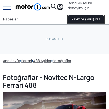
Daha kişisel bir
deneyim için
Haberler
KAYIT OL / GİRİŞ YAP
Ana Sayfa
Ferrari
488 Spider
Fotoğraflar
Fotoğraflar - Novitec N-Largo
Ferrari 488