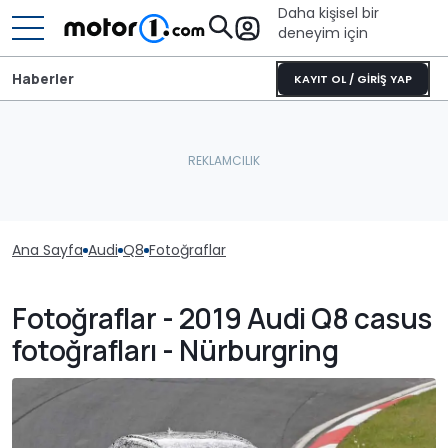
Daha kişisel bir
deneyim için
Haberler
KAYIT OL / GİRİŞ YAP
Ana Sayfa
Audi
Q8
Fotoğraflar
Fotoğraflar - 2019 Audi Q8 casus
fotoğrafları - Nürburgring