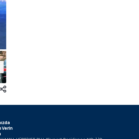
ızda
 Verin
m