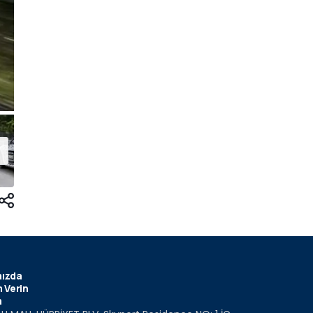
ızda
 Verin
m