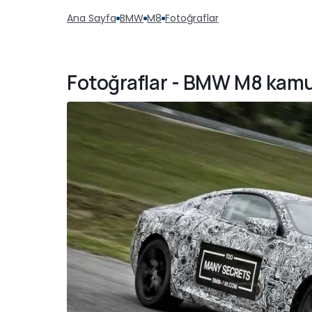
Ana Sayfa
BMW
M8
Fotoğraflar
Fotoğraflar - BMW M8 kamuf