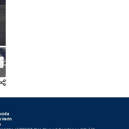
ızda
 Verin
m