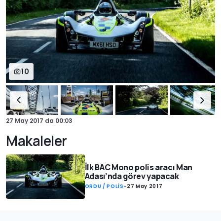
10
27 May 2017
da
00:03
Makaleler
İlk BAC Mono polis aracı Man
Adası’nda görev yapacak
ORDU / POLİS
-
27 May 2017