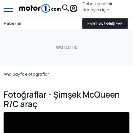
Daha kişisel bir
deneyim için
Haberler
KAYIT OL / GİRİŞ YAP
Ana Sayfa
Fotoğraflar
Fotoğraflar - Şimşek McQueen
R/C araç