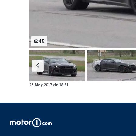
45
26 May 2017
da
18:51