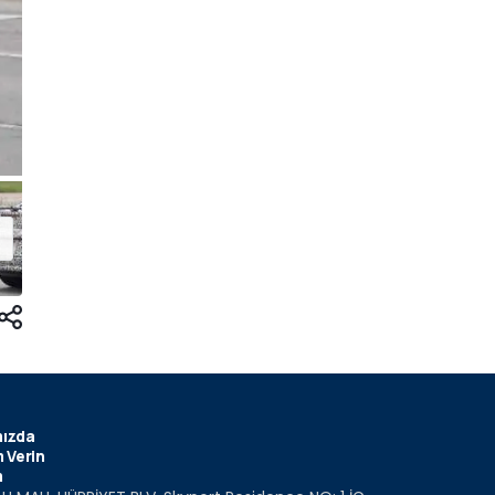
ızda
 Verin
m