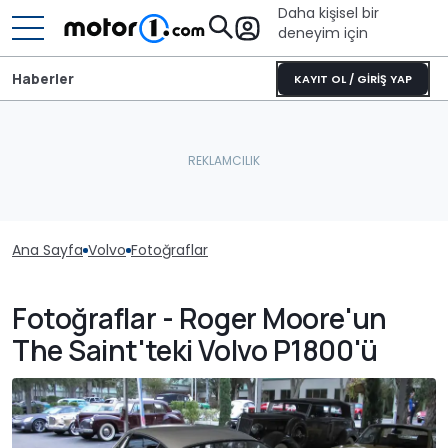
Daha kişisel bir
deneyim için
Haberler
KAYIT OL / GİRİŞ YAP
Ana Sayfa
Volvo
Fotoğraflar
Fotoğraflar - Roger Moore'un
The Saint'teki Volvo P1800'ü