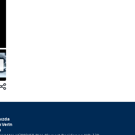
ızda
 Verin
m