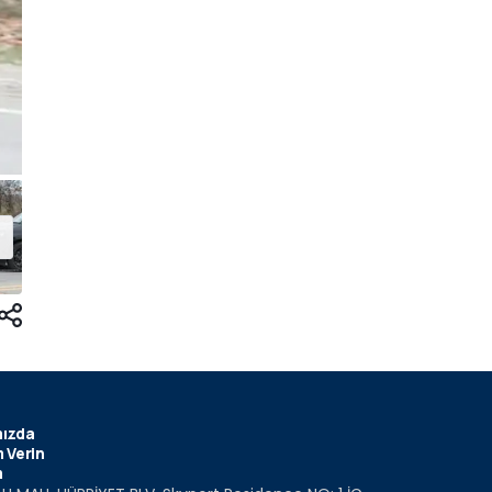
ızda
 Verin
m