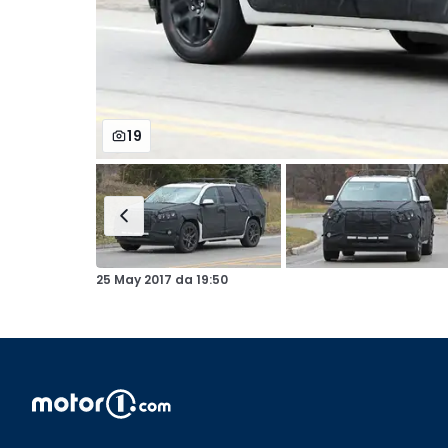
19
25 May 2017
da
19:50