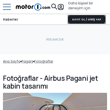
Daha kişisel bir
deneyim için
Haberler
KAYIT OL / GİRİŞ YAP
Ana Sayfa
Pagani
Fotoğraflar
Fotoğraflar - Airbus Pagani jet
kabin tasarımı