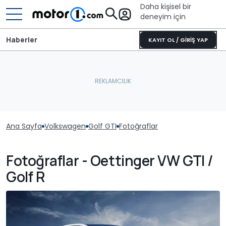
Daha kişisel bir
deneyim için
Haberler
KAYIT OL / GİRİŞ YAP
Ana Sayfa
Volkswagen
Golf GTI
Fotoğraflar
Fotoğraflar - Oettinger VW GTI /
Golf R