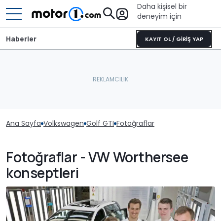
Daha kişisel bir
deneyim için
Haberler
KAYIT OL / GİRİŞ YAP
Ana Sayfa
Volkswagen
Golf GTI
Fotoğraflar
Fotoğraflar - VW Worthersee
konseptleri