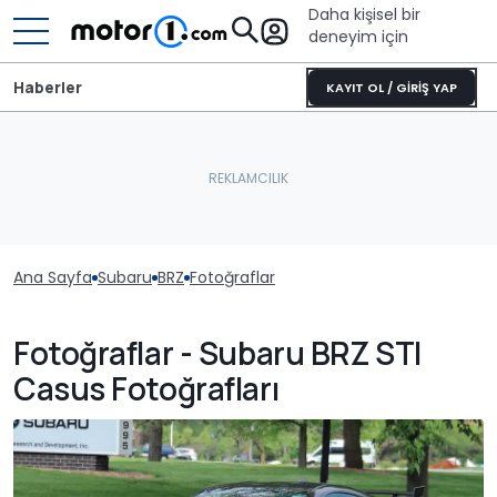
Daha kişisel bir
deneyim için
Haberler
KAYIT OL / GİRİŞ YAP
Ana Sayfa
Subaru
BRZ
Fotoğraflar
Fotoğraflar - Subaru BRZ STI
Casus Fotoğrafları