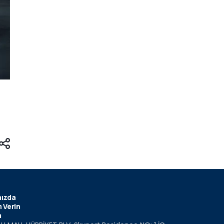
ızda
 Verin
m