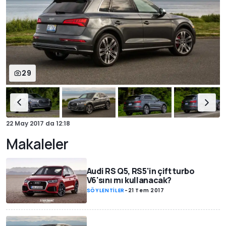
29
22 May 2017
da
12:18
Makaleler
Audi RS Q5, RS5'in çift turbo
V6'sını mı kullanacak?
SÖYLENTİLER
-
21 Tem 2017