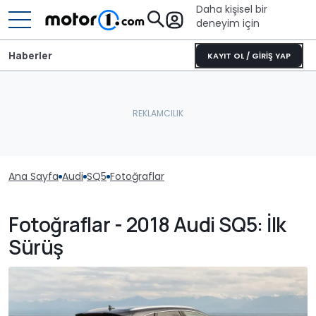
Daha kişisel bir
deneyim için
Haberler
KAYIT OL / GİRİŞ YAP
Ana Sayfa
Audi
SQ5
Fotoğraflar
Fotoğraflar - 2018 Audi SQ5: İlk
Sürüş