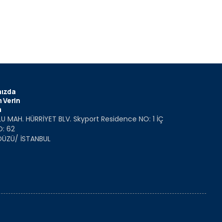
ızda
 Verin
m
U MAH. HÜRRİYET BLV. Skyport Residence NO: 1 İÇ
O: 62
DÜZÜ/ İSTANBUL