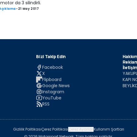
 motor da 3 silindirli.
Açıklama
-
21 May 2017
Bizi Takip Edin
Hakkım
Reklam
Facebook
İletişi
X
YAKUPL
Flipboard
KAPI N
Google News
BEYLİK
Instagram
YouTube
RSS
Gizlilik Politikası
Çerez Politikası
Çerez Ayarları
Kullanım Şartları
© 2026 Motorsport Network. Tüm hakları saklıdır.