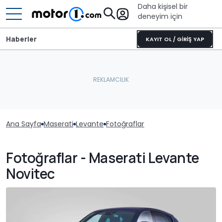
Daha kişisel bir
deneyim için
Haberler
KAYIT OL / GİRİŞ YAP
Ana Sayfa
Maserati
Levante
Fotoğraflar
Fotoğraflar - Maserati Levante
Novitec