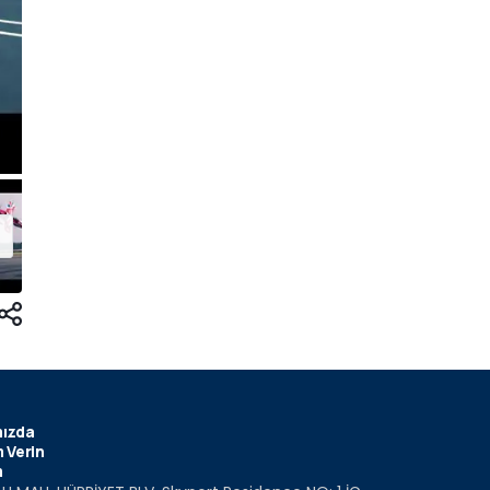
ızda
 Verin
m