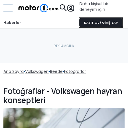
Daha kişisel bir
deneyim için
Haberler
KAYIT OL / GİRİŞ YAP
Ana Sayfa
Volkswagen
Beetle
Fotoğraflar
Fotoğraflar - Volkswagen hayran
konseptleri