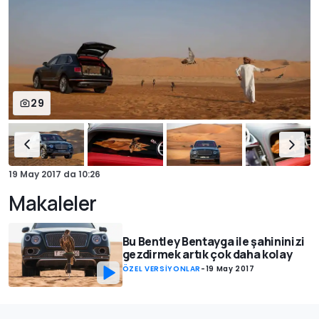
29
19 May 2017
da
10:26
Makaleler
Bu Bentley Bentayga ile şahininizi
gezdirmek artık çok daha kolay
ÖZEL VERSİYONLAR
-
19 May 2017