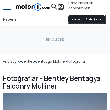
Daha kişisel bir
deneyim için
Haberler
KAYIT OL / GİRİŞ YAP
Ana Sayfa
Bentley
Bentayga Mulliner
Fotoğraflar
Fotoğraflar - Bentley Bentagya
Falconry Mulliner