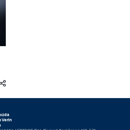
ızda
 Verin
m